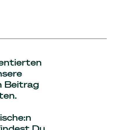
entierten
nsere
 Beitrag
ten.
ische:n
findest Du