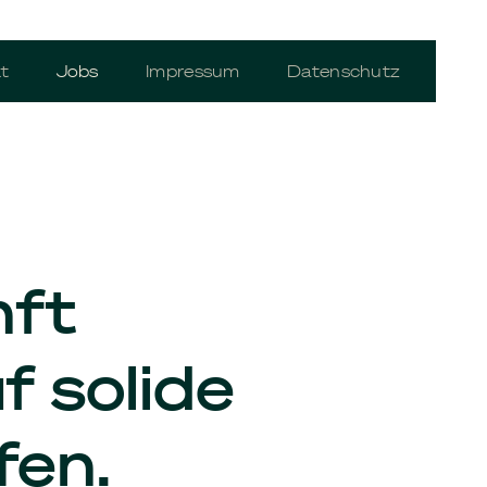
t
Jobs
Impressum
Datenschutz
nft
f solide
fen.