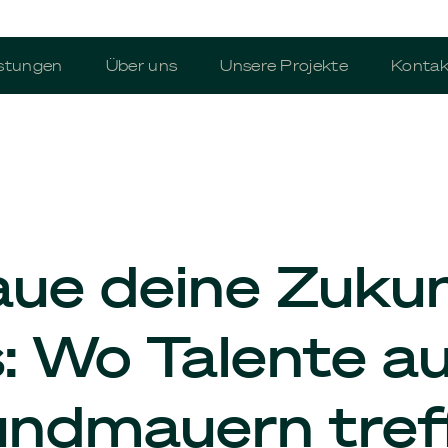
stungen
Über uns
Unsere Projekte
Kontak
ue deine Zuku
: Wo Talente au
ndmauern tref