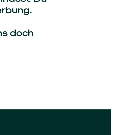
erbung.
ns doch