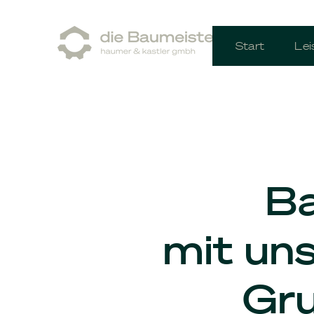
Start
Lei
Ba
mit uns
Gru