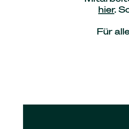
hier
. S
Für all