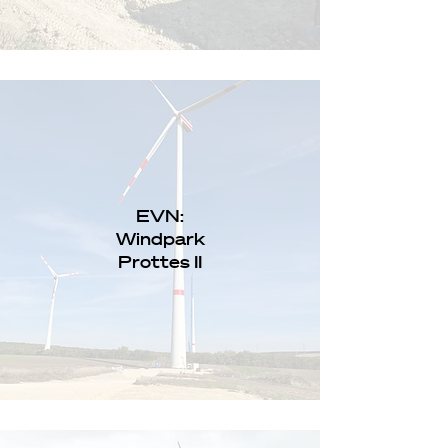
EVN:
Windpark
Prottes II