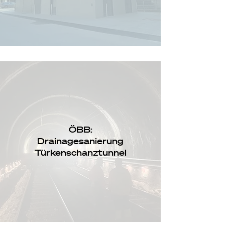
ÖBB:
Drainagesanierung
Türkenschanztunnel