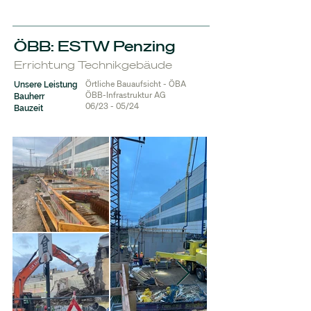
ÖBB: ESTW Penzing
Errichtung Technikgebäude
Örtliche Bauaufsicht - ÖBA
Unsere Leistung
ÖBB-Infrastruktur AG
Bauherr
06/23 - 05/24
Bauzeit